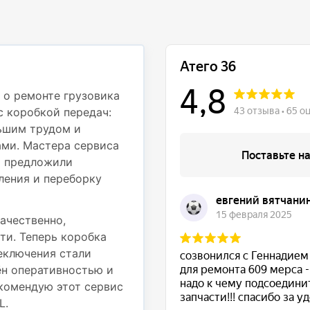
Профессионали
деталям
 о ремонте грузовика
с коробкой передач:
Недавно обращался в с
ьшим трудом и
Mercedes Atego 812 дл
ми. Мастера сервиса
частью. При движении
и предложили
вибрация на рулевом к
ления и переборку
осмотрели грузовик и 
подвески — пришлось 
также провести регули
ачественно,
ти. Теперь коробка
Работы были выполнены
реключения стали
использовали надежные
ён оперативностью и
выполненные работы. Т
комендую этот сервис
стабильно, никаких по
L.
Большое спасибо за от