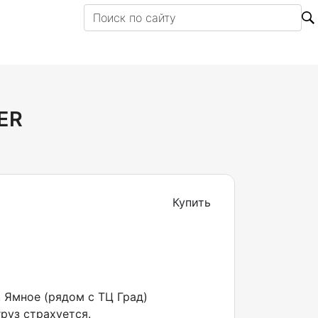
ER
Купить
, Ямное (рядом с ТЦ Град)
руз страхуется.