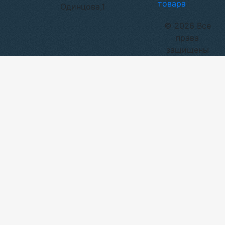
товара
Одинцова,1
© 2026 Все
права
защищены