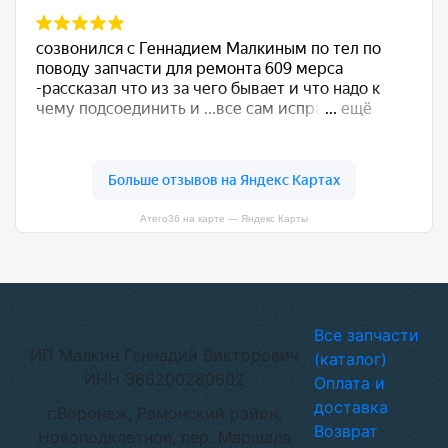
Атего36 на карте — Яндекс Карты
Все запчасти
ИП Малкин Геннадий Викторович
(каталог)
ИНН 366200280602
Оплата и
доставка
г.Воронеж, Рамонский район,
Возврат
Новоподклетное, пер. Маршала