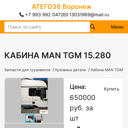
АТЕГО36
Воронеж
+7 993 992 0472
13031969@mail.ru
Меню
КАБИНА MAN TGM 15.280
/
/
Запчасти для грузовиков
Кузовные детали
Кабина MAN TGM 15
Цена:
Купить
650000
руб. за
шт