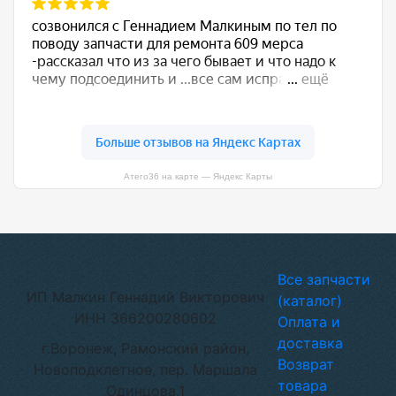
Атего36 на карте — Яндекс Карты
Все запчасти
ИП Малкин Геннадий Викторович
(каталог)
ИНН 366200280602
Оплата и
доставка
г.Воронеж, Рамонский район,
Возврат
Новоподклетное, пер. Маршала
товара
Одинцова,1