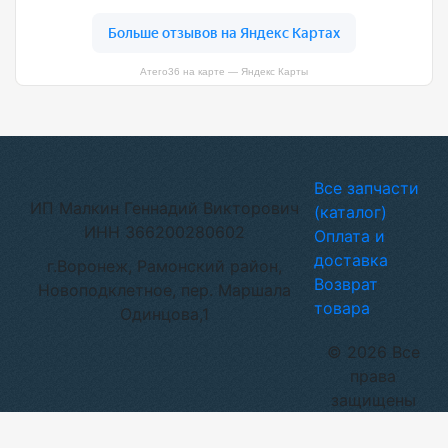
Атего36 на карте — Яндекс Карты
Все запчасти
ИП Малкин Геннадий Викторович
(каталог)
ИНН 366200280602
Оплата и
доставка
г.Воронеж, Рамонский район,
Возврат
Новоподклетное, пер. Маршала
товара
Одинцова,1
© 2026 Все
права
защищены