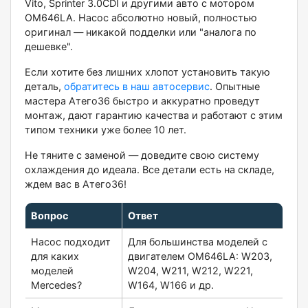
Vito, Sprinter 3.0CDI и другими авто с мотором
OM646LA. Насос абсолютно новый, полностью
оригинал — никакой подделки или "аналога по
дешевке".
Если хотите без лишних хлопот установить такую
деталь,
обратитесь в наш автосервис
. Опытные
мастера Атего36 быстро и аккуратно проведут
монтаж, дают гарантию качества и работают с этим
типом техники уже более 10 лет.
Не тяните с заменой — доведите свою систему
охлаждения до идеала. Все детали есть на складе,
ждем вас в Атего36!
Вопрос
Ответ
Насос подходит
Для большинства моделей с
для каких
двигателем OM646LA: W203,
моделей
W204, W211, W212, W221,
Mercedes?
W164, W166 и др.