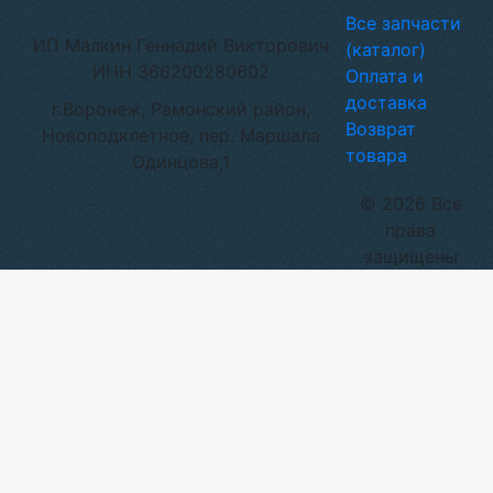
Все запчасти
ИП Малкин Геннадий Викторович
(каталог)
ИНН 366200280602
Оплата и
доставка
г.Воронеж, Рамонский район,
Возврат
Новоподклетное, пер. Маршала
товара
Одинцова,1
© 2026 Все
права
защищены