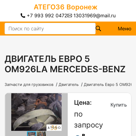
АТЕГО36
Воронеж
+7 993 992 0472
13031969@mail.ru
Меню
ДВИГАТЕЛЬ ЕВРО 5
OM926LA MERCEDES-BENZ
/
/
Запчасти для грузовиков
Двигатель
Двигатель Евро 5 OM926L
Цена:
Купить
по
запросу
В