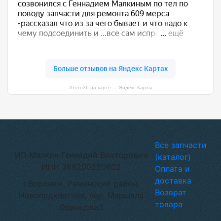
Атего36 на карте — Яндекс Карты
Все запчасти
ИП Малкин Геннадий Викторович
(каталог)
ИНН 366200280602
Оплата и
доставка
г.Воронеж, Рамонский район,
Возврат
Новоподклетное, пер. Маршала
товара
Одинцова,1