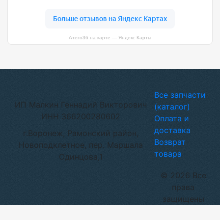
Атего36 на карте — Яндекс Карты
Все запчасти
ИП Малкин Геннадий Викторович
(каталог)
ИНН 366200280602
Оплата и
доставка
г.Воронеж, Рамонский район,
Возврат
Новоподклетное, пер. Маршала
товара
Одинцова,1
© 2026 Все
права
защищены