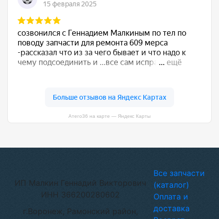
Атего36 на карте — Яндекс Карты
Все запчасти
ИП Малкин Геннадий Викторович
(каталог)
ИНН 366200280602
Оплата и
доставка
г.Воронеж, Рамонский район,