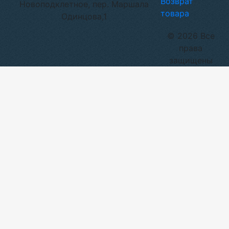
Возврат
Новоподклетное, пер. Маршала
товара
Одинцова,1
© 2026 Все
права
защищены