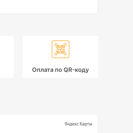
Оплата по QR-коду
зм и внимание к
Идеал