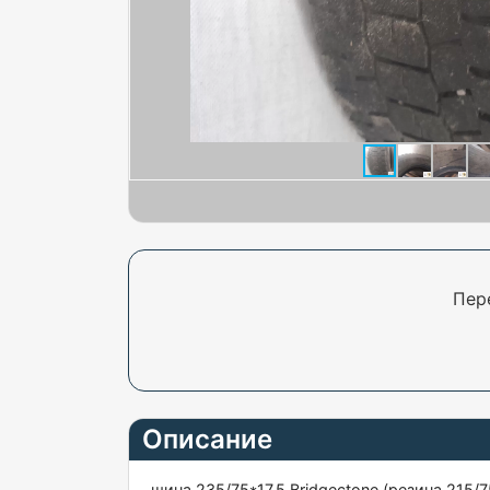
Пер
Описание
шина 235/75*17,5 Bridgectone (резина 215/7