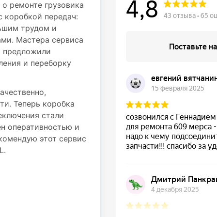
деталям
 о ремонте грузовика
с коробкой передач:
Недавно обращался в с
ьшим трудом и
Mercedes Atego 812 дл
ми. Мастера сервиса
частью. При движении
и предложили
вибрация на рулевом к
ления и переборку
осмотрели грузовик и 
подвески — пришлось 
также провести регули
ачественно,
ти. Теперь коробка
Работы были выполнены
реключения стали
использовали надежные
ён оперативностью и
выполненные работы. Т
комендую этот сервис
стабильно, никаких по
L.
Большое спасибо за от
ремонт!
★ ★ ★ ★ ★
Сергей Подрубный
25 августа 2025