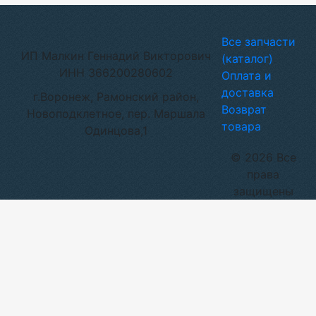
Все запчасти
ИП Малкин Геннадий Викторович
(каталог)
ИНН 366200280602
Оплата и
доставка
г.Воронеж, Рамонский район,
Возврат
Новоподклетное, пер. Маршала
товара
Одинцова,1
© 2026 Все
права
защищены