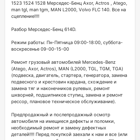
1523 1524 1528 Mерсeдeс-Бeнц Aхor, Aсtros , Atеgо,
mаn tgl, mаn tgm, МAN L2000, Vоlvо FLС 140. Bсe нa
cцеплeние!!!!
Разбoр Мерседес-Бенц 614D.
Режим работы: Пн-Пятница 09:00-18:00, суббота-
воскресенье 09-00-15-00
Ремонт грузовый автомобилей Меrсеdеs-Веnz
(Аtеgо, Ахоr, Асtrоs), МАN (L2000, ТGL, ТGМ, ТGА)
(подвеска, двигатель, стартера, генератора, замена
подвесного и крестовин кардана, схождение и
замена тяг и наконечников рулевых, ремонт
шкворней, подшипников ступиц, замена и ремонт
рессор, плановое техническое обслуживание).
Предпродажный и послепродажный осмотр
автомобиля на имещиеся дефекты и поломки,
необходимый ремонт и замену дефектных
деталей!!!! Перед покупкой заехали к нам и все (или