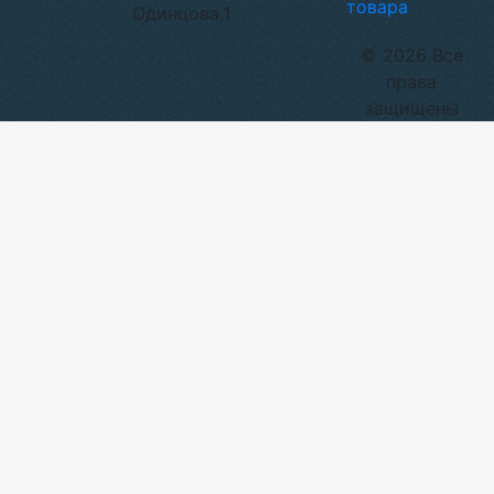
товара
Одинцова,1
© 2026 Все
права
защищены