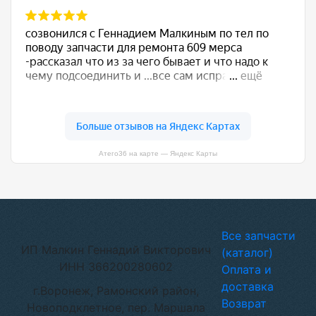
Атего36 на карте — Яндекс Карты
Все запчасти
ИП Малкин Геннадий Викторович
(каталог)
ИНН 366200280602
Оплата и
доставка
г.Воронеж, Рамонский район,
Возврат
Новоподклетное, пер. Маршала