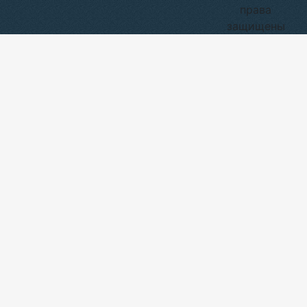
права
защищены