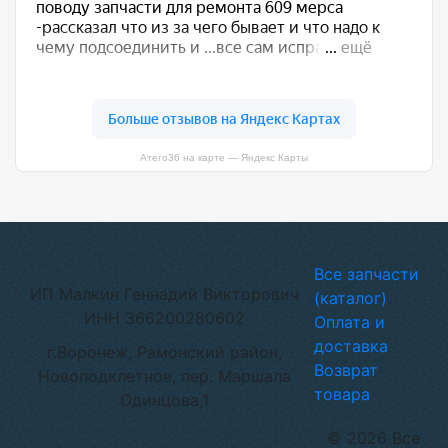
Атего36 на карте — Яндекс Карты
Все запчасти
ИП Малкин Геннадий Викторович
(каталог)
ИНН 366200280602
Оплата и
доставка
г.Воронеж, Рамонский район,
Возврат
Новоподклетное, пер. Маршала
товара
Одинцова,1
© 2026 Все