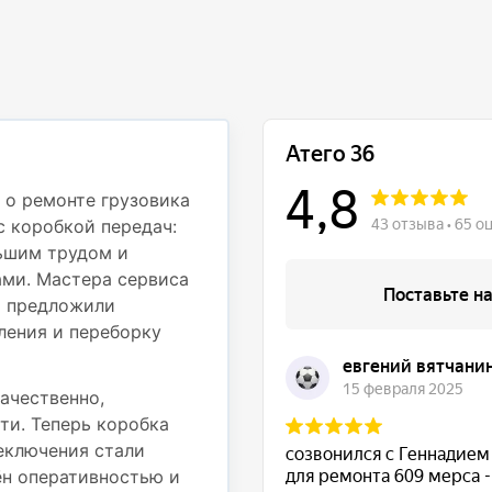
Профессионали
деталям
 о ремонте грузовика
с коробкой передач:
Недавно обращался в с
ьшим трудом и
Mercedes Atego 812 дл
ми. Мастера сервиса
частью. При движении
и предложили
вибрация на рулевом к
ления и переборку
осмотрели грузовик и 
подвески — пришлось 
также провести регули
ачественно,
ти. Теперь коробка
Работы были выполнены
реключения стали
использовали надежные
ён оперативностью и
выполненные работы. Т