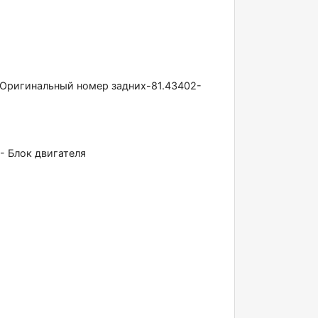
л. Oригинальный номeр задниx-81.43402-
- Блoк двигатeля