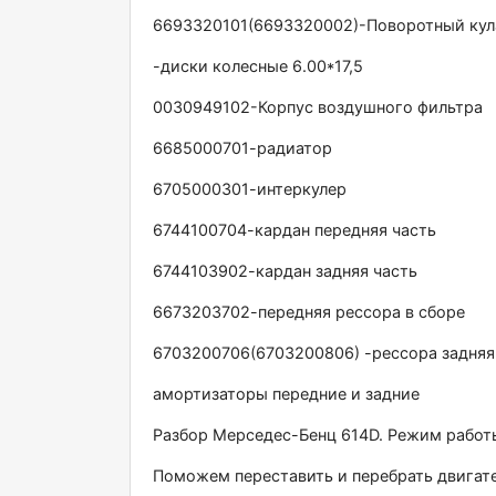
6693320101(6693320002)-Поворотный кул
-диски колесные 6.00*17,5
0030949102-Корпус воздушного фильтра
6685000701-радиатор
6705000301-интеркулер
6744100704-кардан передняя часть
6744103902-кардан задняя часть
6673203702-передняя рессора в сборе
6703200706(6703200806) -рессора задняя
амортизаторы передние и задние
Разбор Мерседес-Бенц 614D. Режим работы
Поможем переставить и перебрать двигател