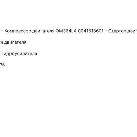
 - Компрессор двигателя ОМ364LА 0041518601 - Стартер дви
н двигателя
 гидроусилителя
7?5