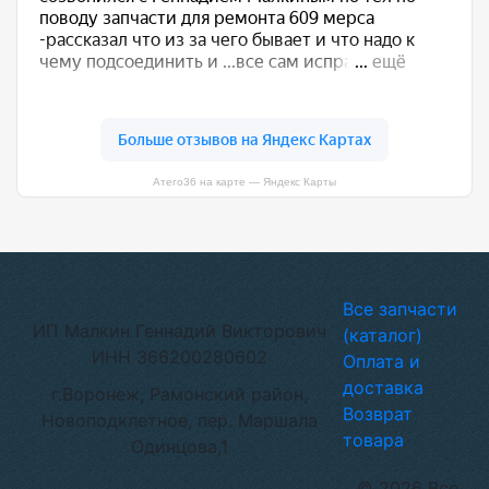
Атего36 на карте — Яндекс Карты
Все запчасти
ИП Малкин Геннадий Викторович
(каталог)
ИНН 366200280602
Оплата и
доставка
г.Воронеж, Рамонский район,
Возврат
Новоподклетное, пер. Маршала
товара
Одинцова,1
© 2026 Все