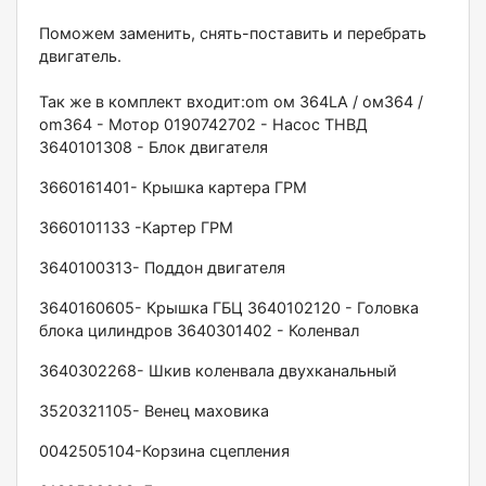
Поможем заменить, снять-поставить и перебрать
двигатель.
Так же в комплект входит:оm ом 364LА / ом364 /
оm364 - Мотор 0190742702 - Насос ТНВД
3640101308 - Блок двигателя
3660161401- Крышка картера ГРМ
3660101133 -Картер ГРМ
3640100313- Поддон двигателя
3640160605- Крышка ГБЦ 3640102120 - Головка
блока цилиндров 3640301402 - Коленвал
3640302268- Шкив коленвала двухканальный
3520321105- Венец маховика
0042505104-Корзина сцепления