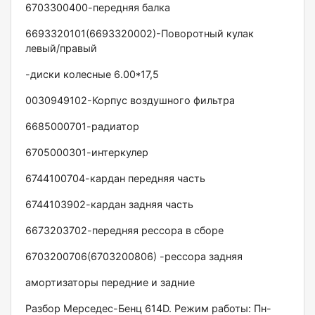
6703300400-передняя балка
6693320101(6693320002)-Поворотный кулак
левый/правый
-диски колесные 6.00*17,5
0030949102-Корпус воздушного фильтра
6685000701-радиатор
6705000301-интеркулер
6744100704-кардан передняя часть
6744103902-кардан задняя часть
6673203702-передняя рессора в сборе
6703200706(6703200806) -рессора задняя
амортизаторы передние и задние
Разбор Мерседес-Бенц 614D. Режим работы: Пн-