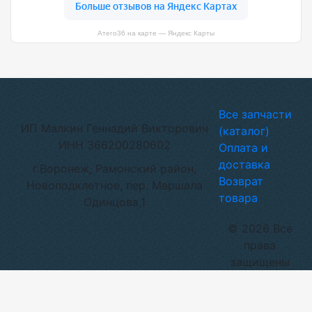
Атего36 на карте — Яндекс Карты
Все запчасти
ИП Малкин Геннадий Викторович
(каталог)
ИНН 366200280602
Оплата и
доставка
г.Воронеж, Рамонский район,
Возврат
Новоподклетное, пер. Маршала
товара
Одинцова,1
© 2026 Все
права
защищены