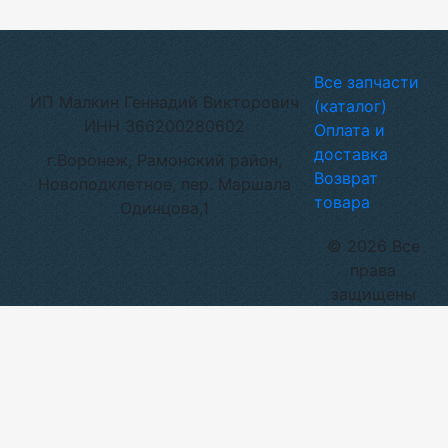
Все запчасти
ИП Малкин Геннадий Викторович
(каталог)
ИНН 366200280602
Оплата и
доставка
г.Воронеж, Рамонский район,
Возврат
Новоподклетное, пер. Маршала
товара
Одинцова,1
© 2026 Все
права
защищены