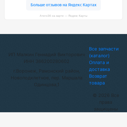
Атего36 на карте — Яндекс Карты
Все запчасти
ИП Малкин Геннадий Викторович
(каталог)
ИНН 366200280602
Оплата и
доставка
г.Воронеж, Рамонский район,
Возврат
Новоподклетное, пер. Маршала
товара
Одинцова,1
© 2026 Все
права
защищены