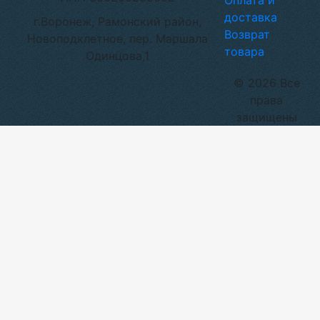
Оплата и
доставка
г.Воронеж, Рамонский район,
Возврат
Новоподклетное, пер. Маршала
товара
Одинцова,1
© 2026 Все
права
защищены