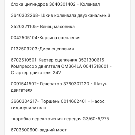
блока цилиндров 3640301402 - Коленвал
3640302268- Шкив коленвала двухканальный
3520321105- Венец маховика
0042505104-Корзина сцепления
0132509203-Диск сцепления
6702510501-Картер сцепления 3521300615 -
Компрессор двигателя ОМ364LА 0041518601 -
Стартер двигателя 24V
0091541502- Генератор 3760307120 - Шатун
двигателя
3660304217- Поршень 0014662401 - Насос
гидроусилителя
-коробка переключения передач G3/60-5/7?5
6703500600-задний мост