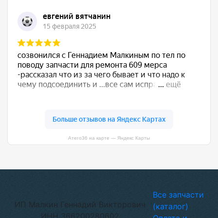
Атего36 на карте — Яндекс Карты
Все запчасти
ИП Малкин Геннадий Викторович
(каталог)
ИНН 366200280602