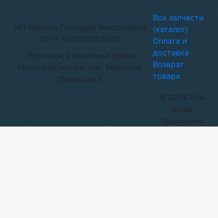
Все запчасти
ИП Малкин Геннадий Викторович
(каталог)
ИНН 366200280602
Оплата и
доставка
г.Воронеж, Рамонский район,
Возврат
Новоподклетное, пер. Маршала
товара
Одинцова,1
© 2026 Все
права
защищены