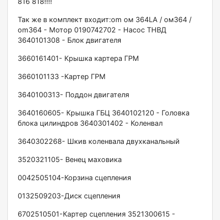
816 818!!!!
Так же в комплект входит:оm ом 364LА / ом364 /
оm364 - Мотор 0190742702 - Насос ТНВД
3640101308 - Блок двигателя
3660161401- Крышка картера ГРМ
3660101133 -Картер ГРМ
3640100313- Поддон двигателя
3640160605- Крышка ГБЦ 3640102120 - Головка
блока цилиндров 3640301402 - Коленвал
3640302268- Шкив коленвала двухканальный
3520321105- Венец маховика
0042505104-Корзина сцепления
0132509203-Диск сцепления
6702510501-Картер сцепления 3521300615 -