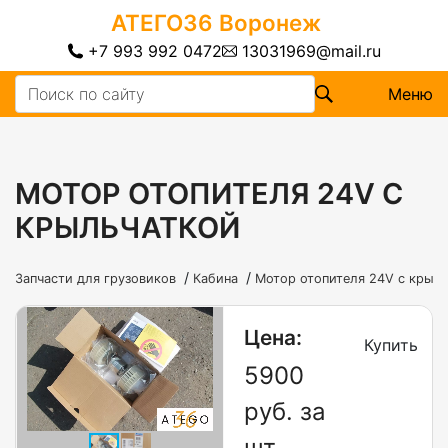
АТЕГО36
Воронеж
+7 993 992 0472
13031969@mail.ru
Меню
МОТОР ОТОПИТЕЛЯ 24V С
КРЫЛЬЧАТКОЙ
/
/
Запчасти для грузовиков
Кабина
Мотор отопителя 24V с крыл
Цена:
Купить
5900
руб. за
шт