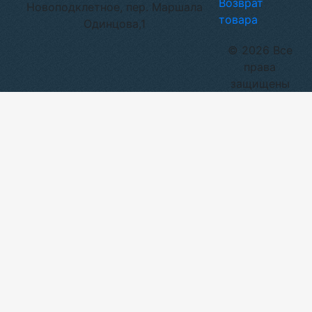
Возврат
Новоподклетное, пер. Маршала
товара
Одинцова,1
© 2026 Все
права
защищены