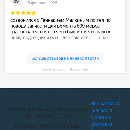
Атего36 на карте — Яндекс Карты
Все запчасти
ИП Малкин Геннадий Викторович
(каталог)
ИНН 366200280602
Оплата и
доставка
г.Воронеж, Рамонский район,