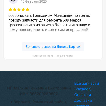
Атего36 на карте — Яндекс Карты
Все запчасти
ИП Малкин Геннадий Викторович
(каталог)
ИНН 366200280602
Оплата и
доставка
г.Воронеж, Рамонский район,