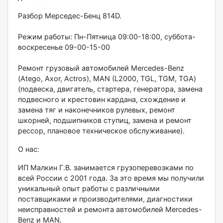
Разбор Мерседес-Бенц 814D.
Режим работы: Пн-Пятница 09:00-18:00, суббота-
воскресенье 09-00-15-00
Ремонт грузовый автомобилей Меrсеdеs-Веnz
(Аtеgо, Ахоr, Асtrоs), МАN (L2000, ТGL, ТGМ, ТGА)
(подвеска, двигатель, стартера, генератора, замена
подвесного и крестовин кардана, схождение и
замена тяг и наконечников рулевых, ремонт
шкорней, подшипников ступиц, замена и ремонт
рессор, плановое техническое обслуживание).
О нас:
ИП Малкин Г.В. занимается грузоперевозками по
всей России с 2001 года. За это время мы получили
уникальный опыт работы с различными
поставщиками и производителями, диагностики
неисправностей и ремонта автомобилей Меrсеdеs-
Веnz и МАN.