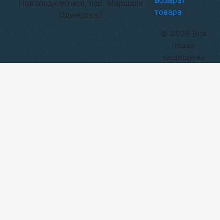
Возврат
Новоподклетное, пер. Маршала
товара
Одинцова,1
© 2026 Все
права
защищены