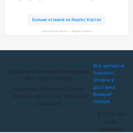
Атего36 на карте — Яндекс Карты
Все запчасти
ИП Малкин Геннадий Викторович
(каталог)
ИНН 366200280602
Оплата и
доставка
г.Воронеж, Рамонский район,
Возврат
Новоподклетное, пер. Маршала
товара
Одинцова,1
© 2026 Все
права
защищены