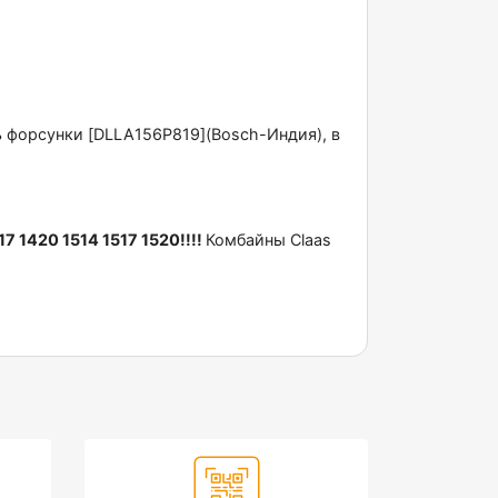
 фоpcунки [DLLA156P819](Bosch-Индия), в
7 1420 1514 1517 1520!!!!
Комбайны Claas