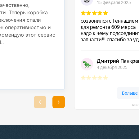
также провести регули
ачественно,
ти. Теперь коробка
Работы были выполнены
реключения стали
использовали надежные
ён оперативностью и
выполненные работы. Т
комендую этот сервис
стабильно, никаких по
L.
Большое спасибо за от
ремонт!
★ ★ ★ ★ ★
Сергей Подрубный
25 августа 2025
Атег