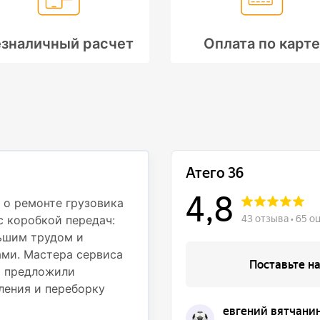
зналичный расчет
Оплата по карте
Профессионали
деталям
 о ремонте грузовика
с коробкой передач:
Недавно обращался в с
ьшим трудом и
Mercedes Atego 812 дл
ми. Мастера сервиса
частью. При движении
и предложили
вибрация на рулевом к
ления и переборку
осмотрели грузовик и 
подвески — пришлось 