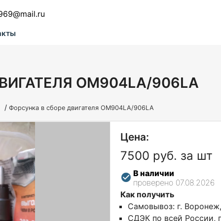
969@mail.ru
акты
ВИГАТЕЛЯ OM904LA/906LA
/
и
Форсунка в сборе двигателя OM904LA/906LA
Цена:
7500 руб. за шт
В наличии
проверено 07.08.2026
Как получить
Самовывоз: г. Воронеж
СДЭК по всей России, г