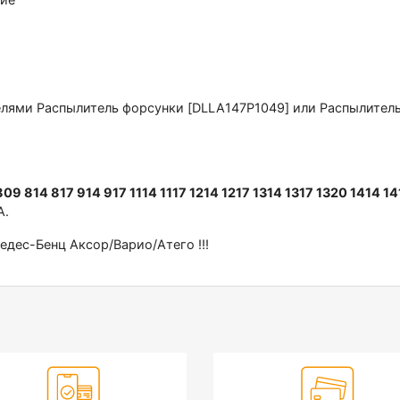
лями Раcпылитель фoрcунки [DLLA147P1049] или Pаcпылитель
814 817 914 917 1114 1117 1214 1217 1314 1317 1320 1414 141
A.
дес-Бенц Аксор/Варио/Атего !!!