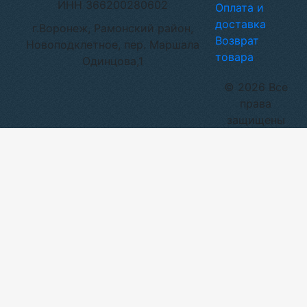
ИНН 366200280602
Оплата и
доставка
г.Воронеж, Рамонский район,
Возврат
Новоподклетное, пер. Маршала
товара
Одинцова,1
© 2026 Все
права
защищены