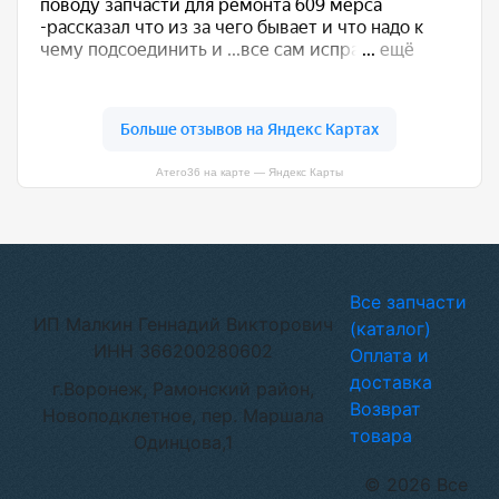
Атего36 на карте — Яндекс Карты
Все запчасти
ИП Малкин Геннадий Викторович
(каталог)
ИНН 366200280602
Оплата и
доставка
г.Воронеж, Рамонский район,
Возврат
Новоподклетное, пер. Маршала
товара
Одинцова,1
© 2026 Все