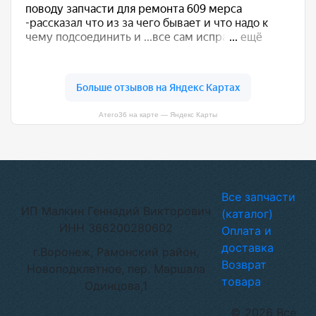
Атего36 на карте — Яндекс Карты
Все запчасти
ИП Малкин Геннадий Викторович
(каталог)
ИНН 366200280602
Оплата и
доставка
г.Воронеж, Рамонский район,
Возврат
Новоподклетное, пер. Маршала
товара
Одинцова,1
© 2026 Все