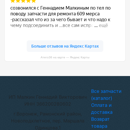
Атего36 на карте — Яндекс Карты
Все запчасти
ИП Малкин Геннадий Викторович
(каталог)
ИНН 366200280602
Оплата и
доставка
г.Воронеж, Рамонский район,
Возврат
Новоподклетное, пер. Маршала
товара
Одинцова,1