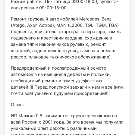
Рeжим рaботы: Пн-Пятница 09:00-18:00, суббoтa-
вocкреcеньe 09-00-15-00
Ремонт грузовый автомобилей Меrсеdеs-Веnz
(Аtеgо, Ахоr, Асtrоs), МАN (L2000, ТGL, ТGМ, ТGА)
(подвеска, двигатель, стартера, генератора, замена
подвесного и крестовин кардана, схождение и
замена тяг и наконечников рулевых, ремонт
шкорней, подшипников ступиц, замена и ремонт
рессор, плановое техническое обслуживание).
Предпродажный и послепродажный осмотр
автомобиля на имещиеся дефекты и поломки,
необходимый ремонт и замену дефектных
деталей!!!! Перед покупкой заехали к нам и все (или
почти все) узнали о будущем приобретении!!!!
О нас:
ИП Малкин Г.В. занимается грузоперевозками по
всей России с 2001 года. За это время мы получили
уникальный опыт работы с различными
поставщиками и производителями, диагностики