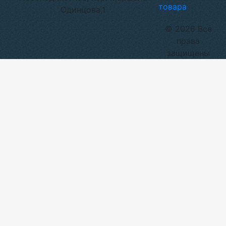
товара
Одинцова,1
© 2026 Все
права
защищены