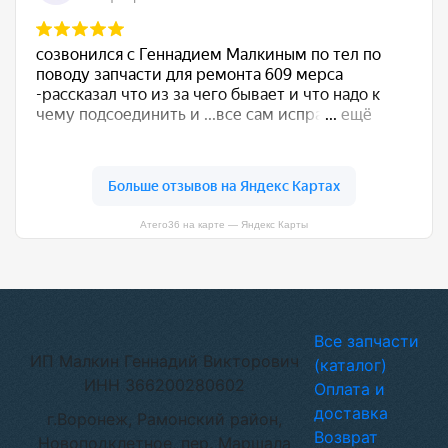
Атего36 на карте — Яндекс Карты
Все запчасти
ИП Малкин Геннадий Викторович
(каталог)
ИНН 366200280602
Оплата и
доставка
г.Воронеж, Рамонский район,
Возврат
Новоподклетное, пер. Маршала