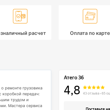
зналичный расчет
Оплата по карте
Профессионали
деталям
 о ремонте грузовика
с коробкой передач:
Недавно обращался в с
ьшим трудом и
Mercedes Atego 812 дл
ми. Мастера сервиса
частью. При движении