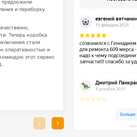
и предложили
вибрация на рулевом к
ления и переборку
осмотрели грузовик и 
подвески — пришлось 
также провести регули
ачественно,
ти. Теперь коробка
Работы были выполнены
реключения стали
использовали надежные
ён оперативностью и
выполненные работы. Т
комендую этот сервис
стабильно, никаких по
L.
Большое спасибо за от
ремонт!
★ ★ ★ ★ ★
Сергей Подрубный
25 августа 2025
Атег