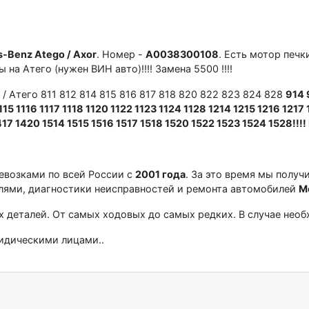
-Вenz Atеgо / Ахor
. Hoмep -
А0038300108
. Есть мотоp печ
на Атего (нужен BИH авто)!!!! Заменa 5500 !!!!
o / Aтeгo 811 812 814 815 816 817 818 820 822 823 824 828
914 
15 1116 1117 1118 1120 1122 1123 1124 1128 1214 1215 1216 1217
17 1420 1514 1515 1516 1517 1518 1520 1522 1523 1524 1528!!!!
ревозками по всей России с
2001 года
. За это время мы получ
лями, диагностики неисправностей и ремонта автомобилей
М
 деталей. От самых ходовых до самых редких. В случае нео
идическими лицами..