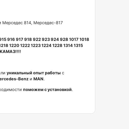
ки Mерсeдеc 814, Мepcедec-817
915 916 917 918 922 923 924 928 1017 1018
 1218 1220 1222 1223 1224 1228 1314 1315
 КАМАЗ!!!!
или
уникальный опыт работы
с
еrсеdеs-Веnz
и
МАN
.
бходимости
поможем с установкой
.