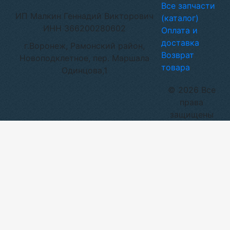
Все запчасти
ИП Малкин Геннадий Викторович
(каталог)
ИНН 366200280602
Оплата и
доставка
г.Воронеж, Рамонский район,
Возврат
Новоподклетное, пер. Маршала
товара
Одинцова,1
© 2026 Все
права
защищены