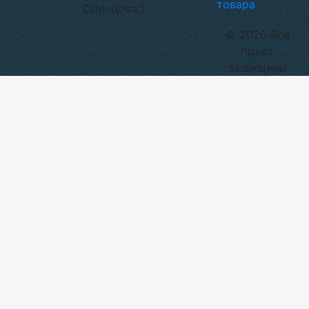
товара
Одинцова,1
© 2026 Все
права
защищены