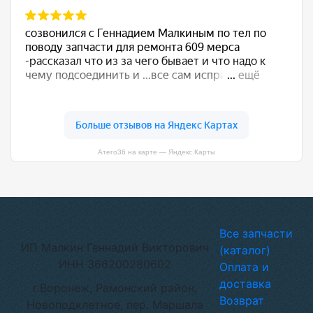
Атего36 на карте — Яндекс Карты
Все запчасти
ИП Малкин Геннадий Викторович
(каталог)
ИНН 366200280602
Оплата и
доставка
г.Воронеж, Рамонский район,
Возврат
Новоподклетное, пер. Маршала