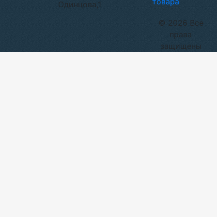
товара
Одинцова,1
© 2026 Все
права
защищены