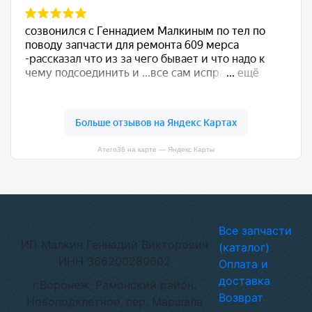
Атего36 на карте — Яндекс Карты
Все запчасти
ИП Малкин Геннадий Викторович
(каталог)
ИНН 366200280602
Оплата и
доставка
г.Воронеж, Рамонский район,
Возврат
Новоподклетное, пер. Маршала