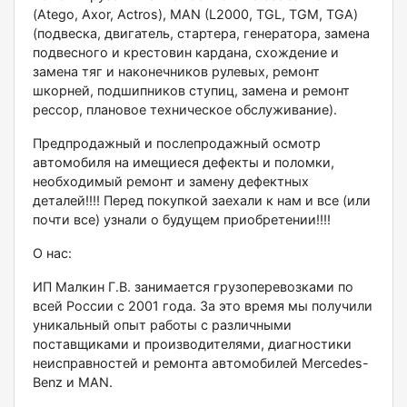
(Аtеgо, Ахоr, Асtrоs), МАN (L2000, ТGL, ТGМ, ТGА)
(подвеска, двигатель, стартера, генератора, замена
подвесного и крестовин кардана, схождение и
замена тяг и наконечников рулевых, ремонт
шкорней, подшипников ступиц, замена и ремонт
рессор, плановое техническое обслуживание).
Предпродажный и послепродажный осмотр
автомобиля на имещиеся дефекты и поломки,
необходимый ремонт и замену дефектных
деталей!!!! Перед покупкой заехали к нам и все (или
почти все) узнали о будущем приобретении!!!!
О нас:
ИП Малкин Г.В. занимается грузоперевозками по
всей России с 2001 года. За это время мы получили
уникальный опыт работы с различными
поставщиками и производителями, диагностики
неисправностей и ремонта автомобилей Меrсеdеs-
Веnz и МАN.