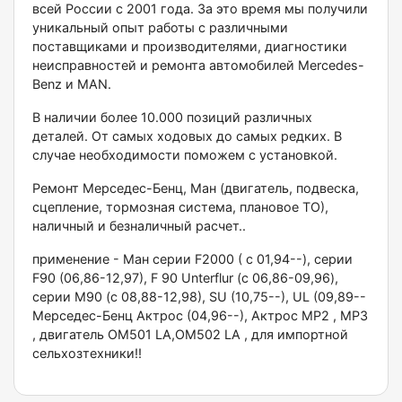
всей России с 2001 года. За это время мы получили
уникальный опыт работы с различными
поставщиками и производителями, диагностики
неисправностей и ремонта автомобилей Меrсеdеs-
Веnz и МАN.
В наличии более 10.000 позиций различных
деталей. От самых ходовых до самых редких. В
случае необходимости поможем с установкой.
Ремонт Мерседес-Бенц, Ман (двигатель, подвеска,
сцепление, тормозная система, плановое ТО),
наличный и безналичный расчет..
применение - Ман серии F2000 ( с 01,94--), серии
F90 (06,86-12,97), F 90 Untеrflur (с 06,86-09,96),
серии М90 (с 08,88-12,98), SU (10,75--), UL (09,89--
Мерседес-Бенц Актрос (04,96--), Актрос МР2 , МР3
, двигатель ОМ501 LА,ОМ502 LА , для импортной
сельхозтехники!!