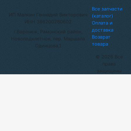
Все запчасти
ИП Малкин Геннадий Викторович
(каталог)
ИНН 366200280602
Оплата и
доставка
г.Воронеж, Рамонский район,
Возврат
Новоподклетное, пер. Маршала
товара
Одинцова,1
© 2026 Все
права
защищены