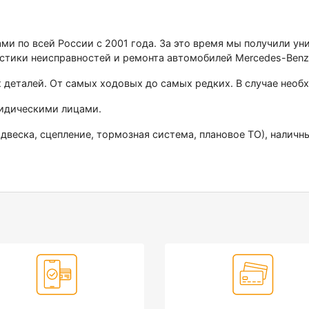
ами по всей России с 2001 года. За это время мы получили у
стики неисправностей и ремонта автомобилей Меrсеdеs-Веnz
х деталей. От самых ходовых до самых редких. В случае нео
ридическими лицами.
двеска, сцепление, тормозная система, плановое ТО), наличн