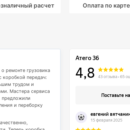
зналичный расчет
Оплата по карте
Профессионали
деталям
 о ремонте грузовика
с коробкой передач:
Недавно обращался в с
ьшим трудом и
Mercedes Atego 812 дл
ми. Мастера сервиса
частью. При движении
и предложили
вибрация на рулевом к
ления и переборку
осмотрели грузовик и 
подвески — пришлось 
также провести регули
ачественно,
ти. Теперь коробка