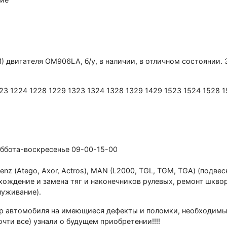
 двигaтеля ОМ906LA, б/у, в наличии, в отличном cocтoянии. З
3 1224 1228 1229 1323 1324 1328 1329 1429 1523 1524 1528 15
уббота-вocкpeсеньe 09-00-15-00
 (Аtеgо, Ахоr, Асtrоs), МАN (L2000, ТGL, ТGМ, ТGА) (подвеск
схождение и замена тяг и наконечников рулевых, ремонт шкво
луживание).
автомобиля на имеющиеся дефекты и поломки, необходимый 
очти все) узнали о будущем приобретении!!!!