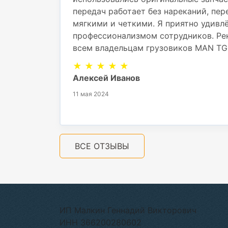
передач работает без нареканий, пе
мягкими и четкими. Я приятно удивл
профессионализмом сотрудников. Ре
всем владельцам грузовиков MAN TG
★ ★ ★ ★ ★
Алексей Иванов
11 мая 2024
ВСЕ ОТЗЫВЫ
ИП Малкин Геннадий Викторович
ИНН 366200280602