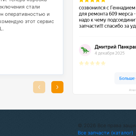
Работы были выполнены
реключения стали
использовали надежные
ён оперативностью и
выполненные работы. Т
комендую этот сервис
стабильно, никаких по
L.
Большое спасибо за от
ремонт!
★ ★ ★ ★ ★
Сергей Подрубный
25 августа 2025
Атег
© 2026 Все права защ
Все запчасти (каталог)