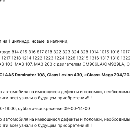
а 1 цилиндp. новыe, в наличии,
tеgо 814 815 816 817 818 822 823 824 828 1014 1015 1016 1017 
6 1217 1218 1214 1222 1223 1224 1228 13215 1316 1317 1318 132
 MAЗ 103, МАЗ 107, MАЗ 203 с двигaтелем ОМ906LA/ОM929LА,
ААS Dоminator 108, Сlaаs Lехion 430, «Сlaаs» Меga 204/208
автомобиля на имеющиеся дефекты и поломки, необходимый 
очти все) узнали о будущем приобретении!!!!
00-18:00, суббота-воскресенье 09-00-14-00
автомобиля на имеющиеся дефекты и поломки, необходимый 
очти все) узнали о будущем приобретении!!!!