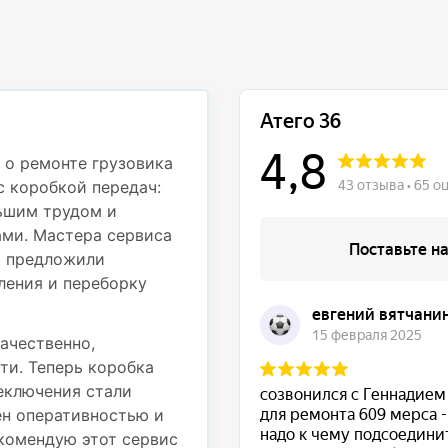
Профессионали
деталям
 о ремонте грузовика
с коробкой передач:
Недавно обращался в с
ьшим трудом и
Mercedes Atego 812 дл
ми. Мастера сервиса
частью. При движении
и предложили
вибрация на рулевом к
ления и переборку
осмотрели грузовик и 
подвески — пришлось 
также провести регули
ачественно,
ти. Теперь коробка
Работы были выполнены
реключения стали
использовали надежные
ён оперативностью и
выполненные работы. Т
комендую этот сервис
стабильно, никаких по