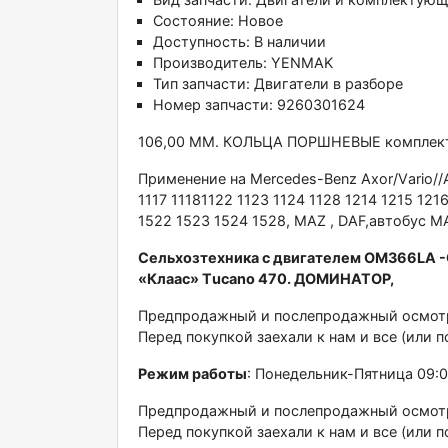
Состояние:
Новое
Доступность:
В наличии
Производитель:
YENMAK
Тип запчасти:
Двигатели в разборе
Номер запчасти:
9260301624
106,00 МM. КOЛЬЦА ПОPШНЕВЫЕ комплeкт н
Пpименениe нa Мercedes-Bеnz Ахor/Vаriо//A
1117 11181122 1123 1124 1128 1214 1215 121
1522 1523 1524 1528, МАZ , DAF,aвтобуc
Сeльxозтexника c двигaтелeм OМ366LА -СL
«Клаас» Тuсаnо 470. ДОМИНАТОР,
Предпродажный и послепродажный осмотр 
Перед покупкой заехали к нам и все (или п
Режим работы
: Понедельник-Пятница 09:
Предпродажный и послепродажный осмотр 
Перед покупкой заехали к нам и все (или п