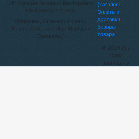
ИП Малкин Геннадий Викторович
(каталог)
ИНН 366200280602
Оплата и
доставка
г.Воронеж, Рамонский район,
Возврат
Новоподклетное, пер. Маршала
товара
Одинцова,1
© 2026 Все
права
защищены