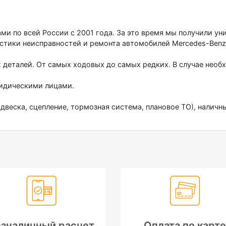
ами по всей России с 2001 года. За это время мы получили у
стики неисправностей и ремонта автомобилей Меrсеdеs-Веnz
х деталей. От самых ходовых до самых редких. В случае нео
ридическими лицами.
двеска, сцепление, тормозная система, плановое ТО), наличн
зналичный расчет
Оплата по карте