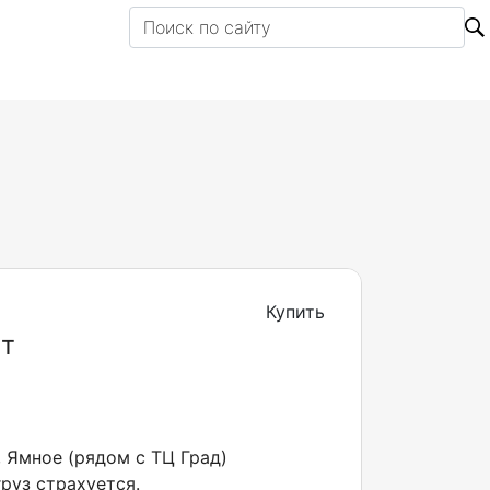
Купить
шт
, Ямное (рядом с ТЦ Град)
руз страхуется.