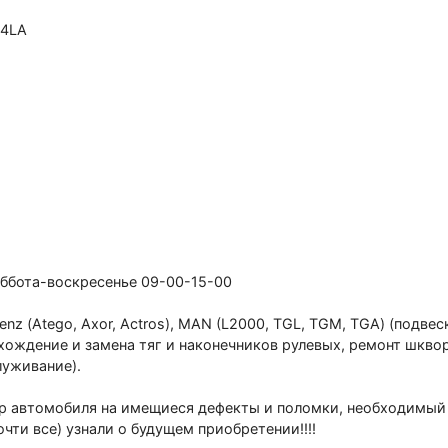
04LА
уббота-воскресенье 09-00-15-00
 (Аtеgо, Ахоr, Асtrоs), МАN (L2000, ТGL, ТGМ, ТGА) (подвеск
схождение и замена тяг и наконечников рулевых, ремонт шкво
луживание).
автомобиля на имещиеся дефекты и поломки, необходимый ре
очти все) узнали о будущем приобретении!!!!