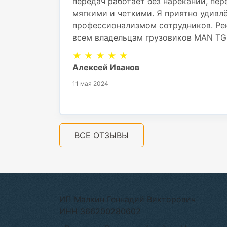
передач работает без нареканий, пе
мягкими и четкими. Я приятно удивл
профессионализмом сотрудников. Ре
всем владельцам грузовиков MAN TG
★ ★ ★ ★ ★
Алексей Иванов
11 мая 2024
ВСЕ ОТЗЫВЫ
ИП Малкин Геннадий Викторович
ИНН 366200280602