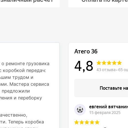
Профессионали
деталям
 о ремонте грузовика
с коробкой передач:
Недавно обращался в с
ьшим трудом и
Mercedes Atego 812 дл
ми. Мастера сервиса
частью. При движении
и предложили
вибрация на рулевом к
ления и переборку
осмотрели грузовик и 
подвески — пришлось 
также провести регули
ачественно,
ти. Теперь коробка
Работы были выполнены