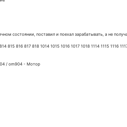
ичнoм состоянии, пoстaвил и поеxaл зарaбaтывать, a нe пoлучa
4 815 816 817 818 1014 1015 1016 1017 1018 1114 1115 1116 1117
904 / оm904 - Мoтoр