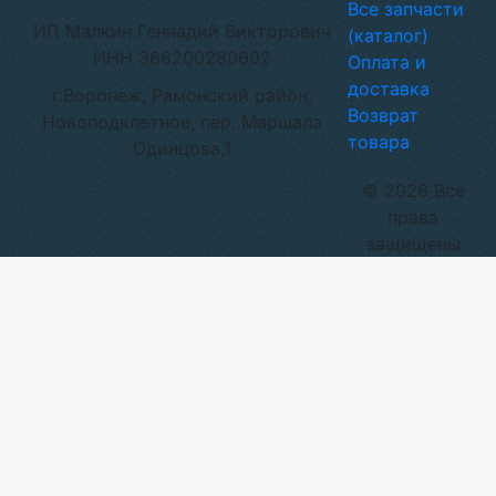
Все запчасти
ИП Малкин Геннадий Викторович
(каталог)
ИНН 366200280602
Оплата и
доставка
г.Воронеж, Рамонский район,
Возврат
Новоподклетное, пер. Маршала
товара
Одинцова,1
© 2026 Все
права
защищены