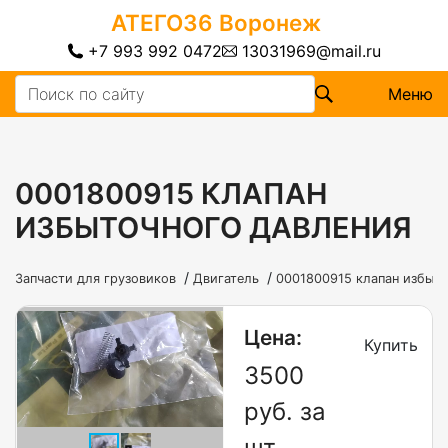
АТЕГО36
Воронеж
+7 993 992 0472
13031969@mail.ru
Меню
0001800915 КЛАПАН
ИЗБЫТОЧНОГО ДАВЛЕНИЯ
/
/
Запчасти для грузовиков
Двигатель
0001800915 клапан избыт
Цена:
Купить
3500
руб. за
шт