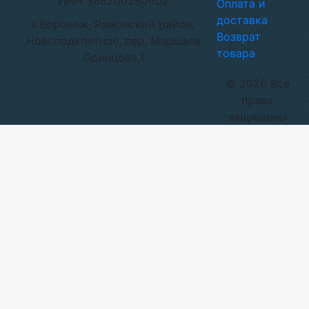
ИНН 366200280602
Оплата и
доставка
г.Воронеж, Рамонский район,
Возврат
Новоподклетное, пер. Маршала
товара
Одинцова,1
© 2026 Все
права
защищены