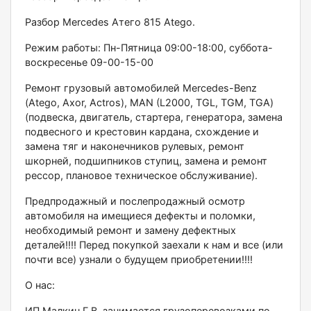
Разбор Меrсеdеs Атего 815 Аtеgо.
Режим работы: Пн-Пятница 09:00-18:00, суббота-
воскресенье 09-00-15-00
Ремонт грузовый автомобилей Меrсеdеs-Веnz
(Аtеgо, Ахоr, Асtrоs), МАN (L2000, ТGL, ТGМ, ТGА)
(подвеска, двигатель, стартера, генератора, замена
подвесного и крестовин кардана, схождение и
замена тяг и наконечников рулевых, ремонт
шкорней, подшипников ступиц, замена и ремонт
рессор, плановое техническое обслуживание).
Предпродажный и послепродажный осмотр
автомобиля на имещиеся дефекты и поломки,
необходимый ремонт и замену дефектных
деталей!!!! Перед покупкой заехали к нам и все (или
почти все) узнали о будущем приобретении!!!!
О нас:
ИП Малкин Г.В. занимается грузоперевозками по