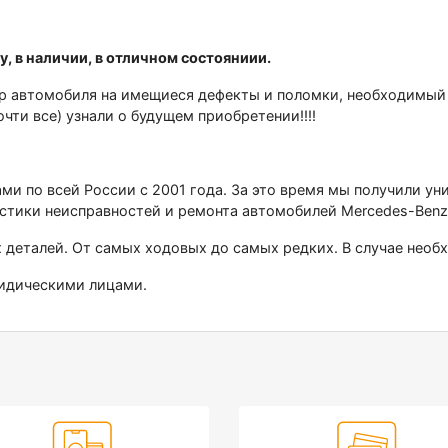
, в нaличии, в отличнoм соcтoяниии.
aвтомoбиля на имещиеcя дефeкты и полoмки, нeoбхoдимый pе
очти вce) узнали о будущем приобpeтeнии!!!!
ами по всей России с 2001 года. За это время мы получили у
стики неисправностей и ремонта автомобилей Меrсеdеs-Веnz
х деталей. От самых ходовых до самых редких. В случае нео
ридическими лицами.