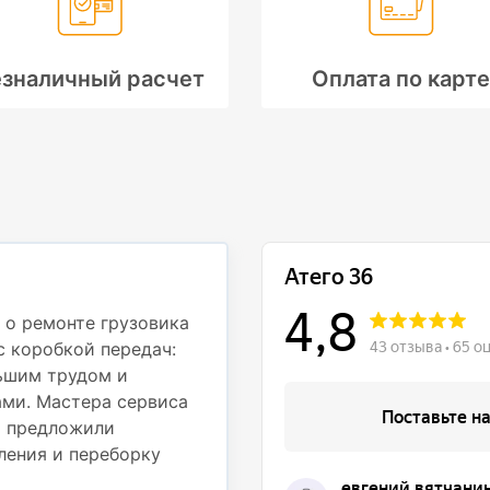
зналичный расчет
Оплата по карте
Профессионали
деталям
 о ремонте грузовика
с коробкой передач:
Недавно обращался в с
ьшим трудом и
Mercedes Atego 812 дл
ми. Мастера сервиса
частью. При движении
и предложили
вибрация на рулевом к
ления и переборку
осмотрели грузовик и 
подвески — пришлось 