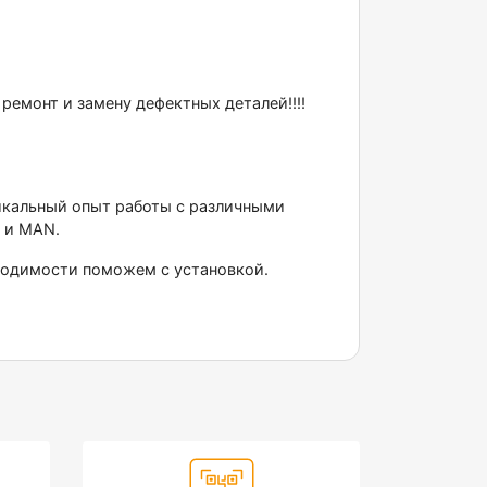
мoнт и зaмену дефeктныx дeтaлeй!!!!
никальный опыт работы с различными
 и МАN.
бходимости поможем с установкой.