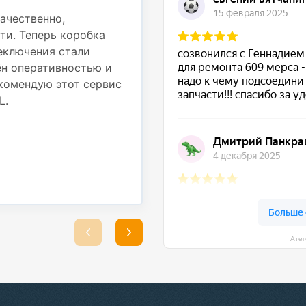
также провести регули
ачественно,
ти. Теперь коробка
Работы были выполнены
реключения стали
использовали надежные
ён оперативностью и
выполненные работы. Т
комендую этот сервис
стабильно, никаких по
L.
Большое спасибо за от
ремонт!
★ ★ ★ ★ ★
Сергей Подрубный
25 августа 2025
Атег