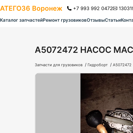
АТЕГО36
Воронеж
+7 993 992 0472
13031
Каталог запчастей
Ремонт грузовиков
Отзывы
Статьи
Конт
A5072472 НАСОС МА
/
/
Запчасти для грузовиков
Гидроборт
A5072472 