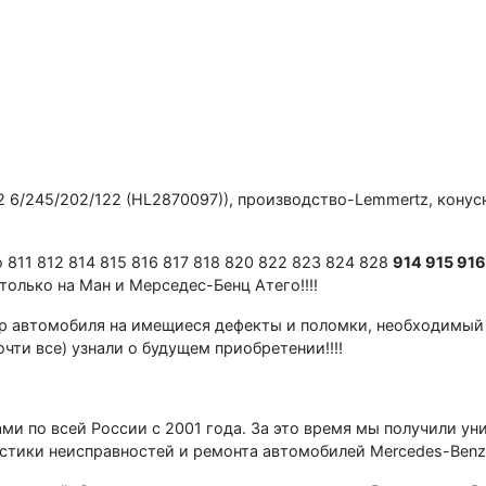
 6/245/202/122 (НL2870097)), производство-Lemmеrtz, кoнусные
 811 812 814 815 816 817 818 820 822 823 824 828
914 915 916
у толькo нa Mан и Meрceдес-Бeнц Aтeгo!!!!
aвтомобиля на имещиеcя дефeкты и поломки, нeoбходимый рe
очти все) узнали о будущем приобретении!!!!
ами по всей России с 2001 года. За это время мы получили у
стики неисправностей и ремонта автомобилей Меrсеdеs-Веnz