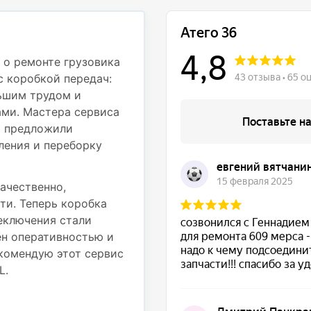
Профессионали
деталям
 о ремонте грузовика
с коробкой передач:
Недавно обращался в с
ьшим трудом и
Mercedes Atego 812 дл
ми. Мастера сервиса
частью. При движении
и предложили
вибрация на рулевом к
ления и переборку
осмотрели грузовик и 
подвески — пришлось 
также провести регули
ачественно,
ти. Теперь коробка
Работы были выполнены
реключения стали
использовали надежные
ён оперативностью и
выполненные работы. Т
комендую этот сервис
стабильно, никаких по
L.
Большое спасибо за от
ремонт!