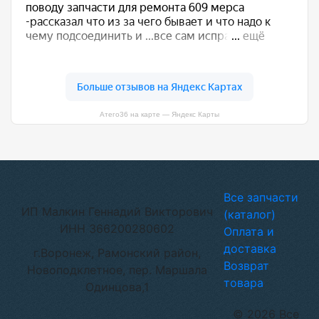
Атего36 на карте — Яндекс Карты
Все запчасти
ИП Малкин Геннадий Викторович
(каталог)
ИНН 366200280602
Оплата и
доставка
г.Воронеж, Рамонский район,
Возврат
Новоподклетное, пер. Маршала
товара
Одинцова,1
© 2026 Все