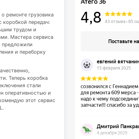
Профессионали
деталям
 о ремонте грузовика
с коробкой передач:
Недавно обращался в с
ьшим трудом и
Mercedes Atego 812 дл
ми. Мастера сервиса
частью. При движении
и предложили
вибрация на рулевом к
ления и переборку
осмотрели грузовик и 
подвески — пришлось 
также провести регули
ачественно,
ти. Теперь коробка
Работы были выполнены
реключения стали
использовали надежные
ён оперативностью и
выполненные работы. Т
комендую этот сервис
стабильно, никаких по
L.
Большое спасибо за от
ремонт!
★ ★ ★ ★ ★
Сергей Подрубный