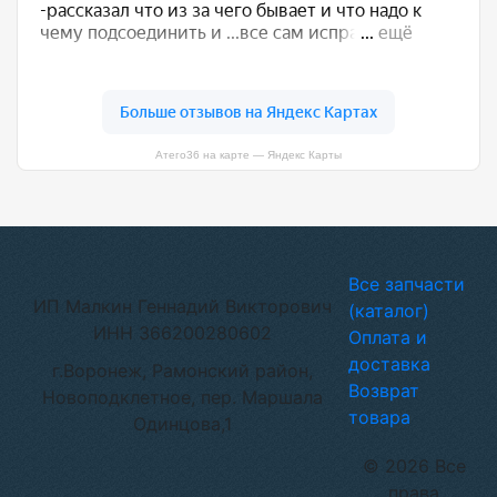
Атего36 на карте — Яндекс Карты
Все запчасти
ИП Малкин Геннадий Викторович
(каталог)
ИНН 366200280602
Оплата и
доставка
г.Воронеж, Рамонский район,
Возврат
Новоподклетное, пер. Маршала
товара
Одинцова,1
© 2026 Все
права