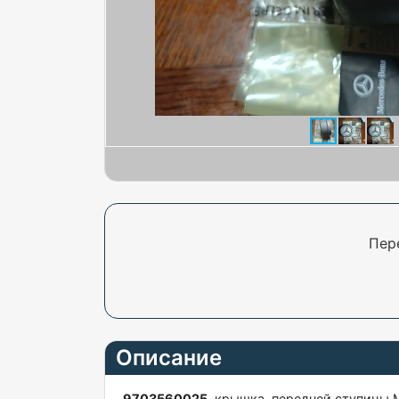
Пер
Описание
9703560025
крышка передней ступицы Мер