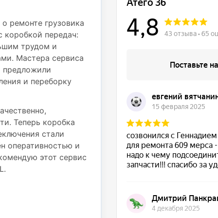
Профессионали
деталям
 о ремонте грузовика
с коробкой передач:
Недавно обращался в с
ьшим трудом и
Mercedes Atego 812 дл
ми. Мастера сервиса
частью. При движении
и предложили
вибрация на рулевом к
ления и переборку
осмотрели грузовик и 
подвески — пришлось 
также провести регули
ачественно,
ти. Теперь коробка
Работы были выполнены
реключения стали
использовали надежные
ён оперативностью и
выполненные работы. Т
комендую этот сервис
стабильно, никаких по
L.
Большое спасибо за от
ремонт!
★ ★ ★ ★ ★
Сергей Подрубный