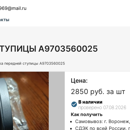
969@mail.ru
акты
ТУПИЦЫ A9703560025
а передней ступицы A9703560025
Цена:
2850 руб. за шт
В наличии
проверено 07.08.2026
Как получить
Самовывоз: г. Воронеж
СДЭК по всей России, г