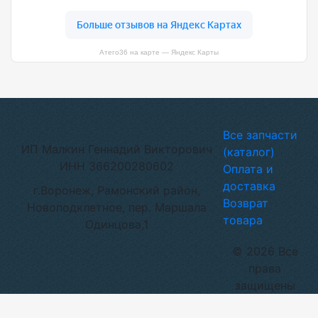
Атего36 на карте — Яндекс Карты
Все запчасти
ИП Малкин Геннадий Викторович
(каталог)
ИНН 366200280602
Оплата и
доставка
г.Воронеж, Рамонский район,
Возврат
Новоподклетное, пер. Маршала
товара
Одинцова,1
© 2026 Все
права
защищены