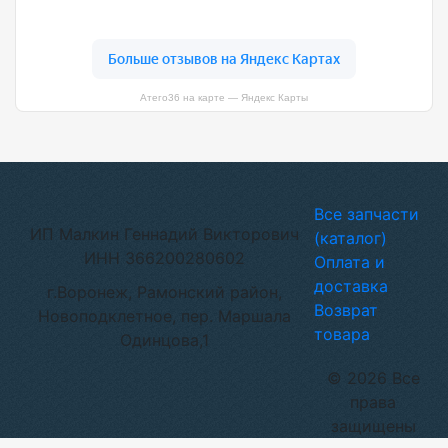
Атего36 на карте — Яндекс Карты
Все запчасти
ИП Малкин Геннадий Викторович
(каталог)
ИНН 366200280602
Оплата и
доставка
г.Воронеж, Рамонский район,
Возврат
Новоподклетное, пер. Маршала
товара
Одинцова,1
© 2026 Все
права
защищены