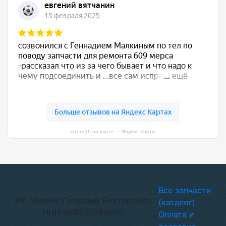
Атего36 на карте — Яндекс Карты
Все запчасти
ИП Малкин Геннадий Викторович
(каталог)
ИНН 366200280602
Оплата и