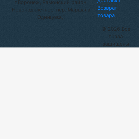
доставка
г.Воронеж, Рамонский район,
Возврат
Новоподклетное, пер. Маршала
товара
Одинцова,1
© 2026 Все
права
защищены